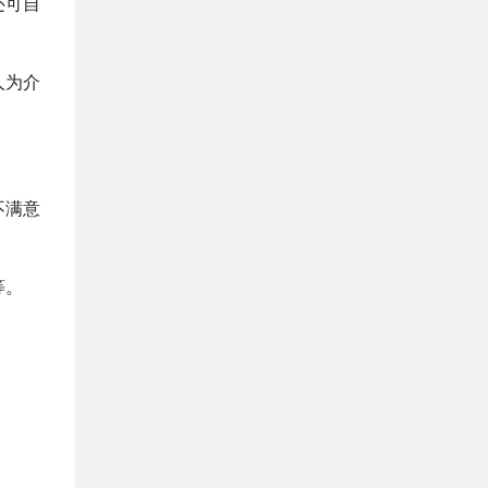
还可自
人为介
不满意
等。