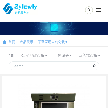
Toggle Sear
Togg
首页
产品展示
军警两用自动化装备
全部
公安户政设备
非标设备
出入境设备